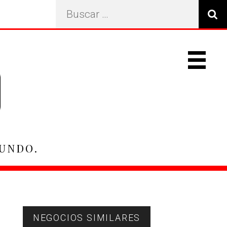
Search
…
Primary
Navigat
Menu
MUNDO.
Primary
NEGOCIOS SIMILARES