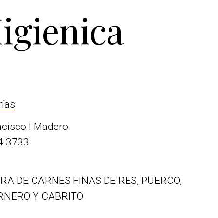
igienica
rías
ncisco I Madero
4 3733
A DE CARNES FINAS DE RES, PUERCO,
ARNERO Y CABRITO