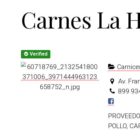
t
r
Carnes La H
i
o
n
Verified
Carnice
Av. Fra
899 93
PROVEEDOR
POLLO, C