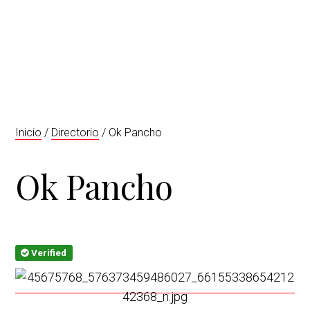
t
r
i
o
n
Inicio
/
Directorio
/ Ok Pancho
Ok Pancho
Verified