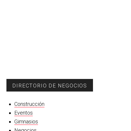
El Indio
Restaurantes
, Río Bravo Tamaulipas
934 2034
EL MEJOR LUGAR PARA FESTEJAR
RESTAURANT EL INDIO “Una
tradición hecha realidad”
DIRECTORIO DE NEGOCIOS
Ajijole Tacos & Wings
Construcción
Restaurantes
Eventos
Gimnasios
Francisco I. Madero 415 Fracc.
Negocios