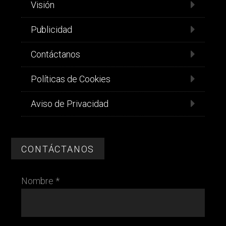
Visión
The Milk Shake
Restaurantes
Publicidad
Ave Francisco I. Madero Río
Contáctanos
Bravo, Tamaulipas
Políticas de Cookies
Es un nuevo concepto en la región
basado en los años 50′ y 60′ donde
Aviso de Privacidad
podrás pasar rat...
CONTÁCTANOS
Nombre *