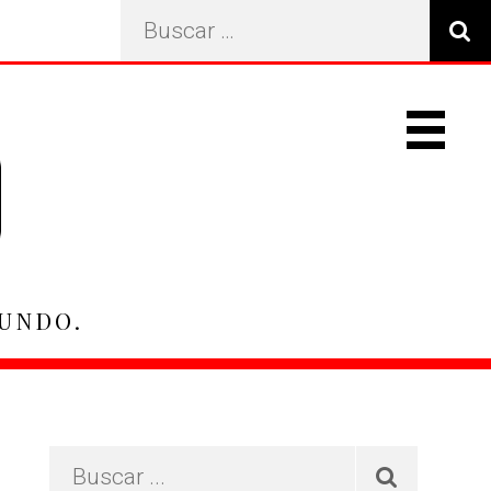
Search
…
Primary
Navigat
Menu
MUNDO.
Primary
Buscar