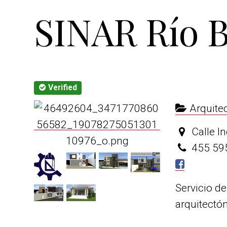
t
r
SINAR Río 
i
o
n
Verified
Arquite
Calle I
455 59
Servicio d
arquitectón