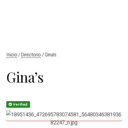
t
r
i
o
n
Inicio
/
Directorio
/ Gina’s
Gina’s
Verified