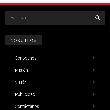
Footer
Buscar
...
NOSOTROS
Conócenos
Misión
Visión
Publicidad
Contáctanos