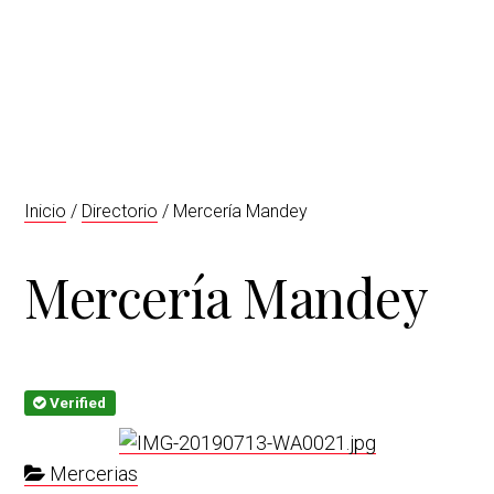
t
r
i
o
n
Inicio
/
Directorio
/ Mercería Mandey
Mercería Mandey
Verified
Mercerias