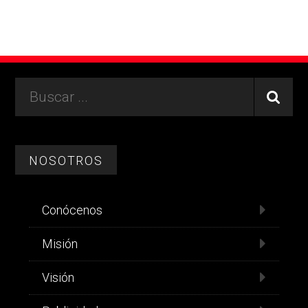
Footer
Buscar
...
NOSOTROS
Conócenos
Misión
Visión