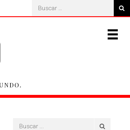
Search
…
Primary
Navigat
Menu
MUNDO.
Primary
Buscar