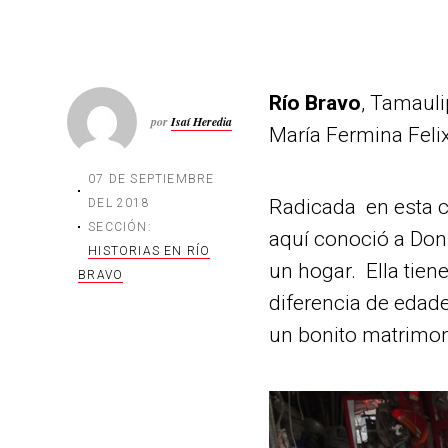
Río Bravo
, Tamauli
por
Isaí Heredia
María Fermina Felix
07 DE SEPTIEMBRE
Radicada en esta 
DEL 2018
SECCIÓN:
aquí conoció a Don
HISTORIAS EN RÍO
un hogar. Ella tien
BRAVO
diferencia de edad
un bonito matrimon