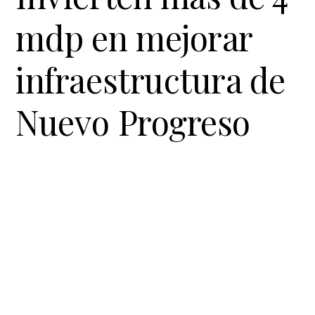
t
r
mdp en mejorar
i
o
infraestructura de
n
Nuevo Progreso