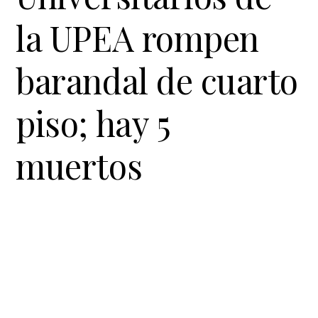
t
r
la UPEA rompen
i
o
barandal de cuarto
n
piso; hay 5
muertos