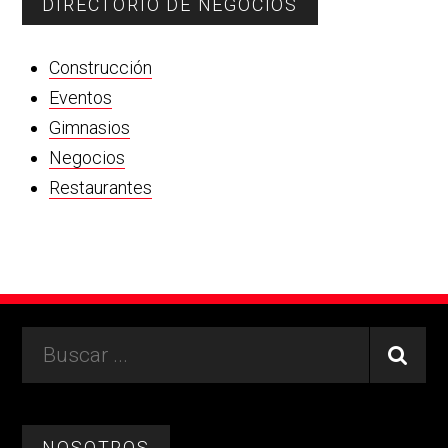
DIRECTORIO DE NEGOCIOS
Construcción
Eventos
Gimnasios
Negocios
Restaurantes
Footer
Buscar
...
NOSOTROS