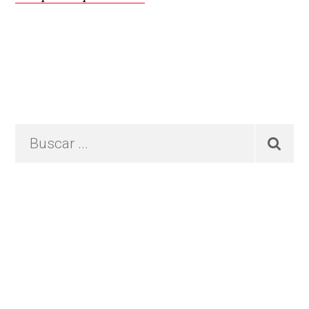
Primary
Buscar
...
Sidebar