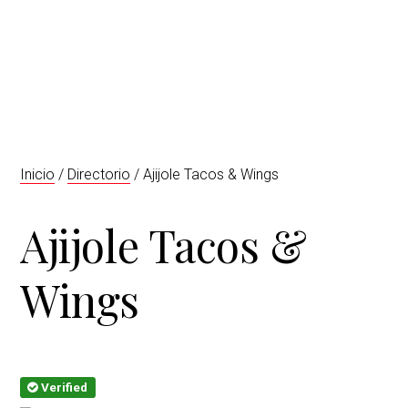
t
r
i
o
n
Inicio
/
Directorio
/ Ajijole Tacos & Wings
Ajijole Tacos &
Wings
Verified