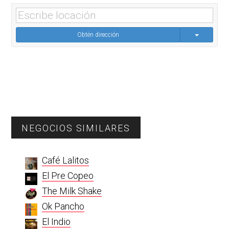
Obtén dirección
Primary
NEGOCIOS SIMILARES
Sidebar
Café Lalitos
El Pre Copeo
The Milk Shake
Ok Pancho
El Indio