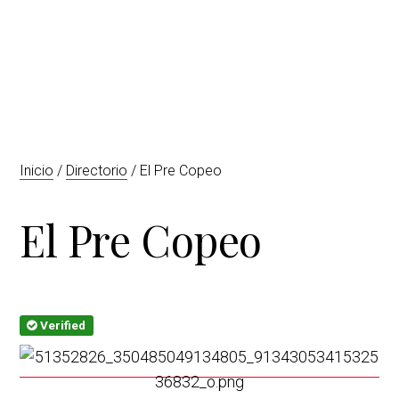
t
r
i
o
n
Inicio
/
Directorio
/ El Pre Copeo
El Pre Copeo
Verified