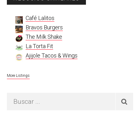
Sidebar
Café Lalitos
Bravos Burgers
The Milk Shake
La Torta Fit
Ajijole Tacos & Wings
More Listings
Buscar
...