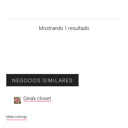
Mostrando 1 resultado
Primary
NEGOCIOS SIMILARES
Sidebar
Gina’s closet
More Listings