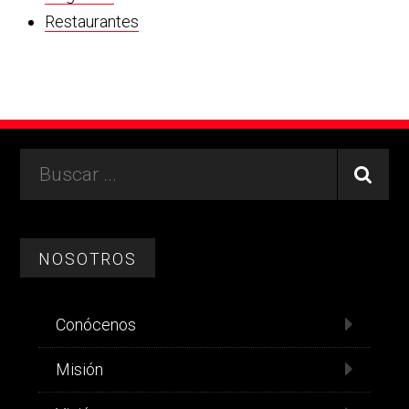
Restaurantes
Footer
Buscar
...
NOSOTROS
Conócenos
Misión