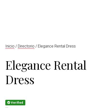
t
r
i
o
n
Inicio
/
Directorio
/ Elegance Rental Dress
Elegance Rental
Dress
Verified